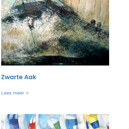
Zwarte Aak
Zwarte
Lees meer >
Aak