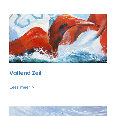
Transitie
bij
van
Oord
Vallend Zeil
Vallend
Lees meer >
Zeil