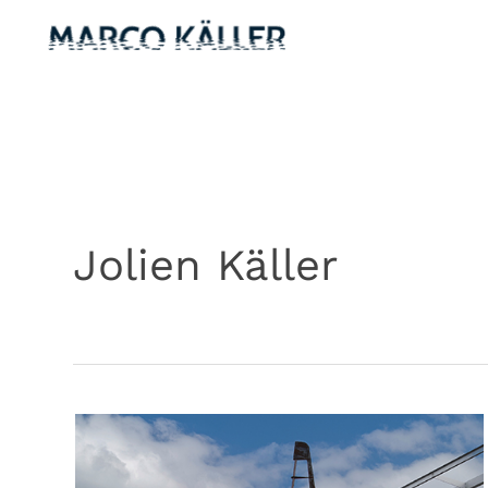
Spring
naar
de
inhoud
Jolien Käller