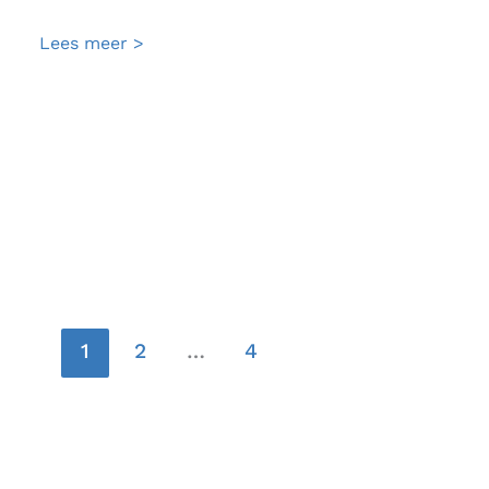
Wind
Lees meer >
1
2
…
4